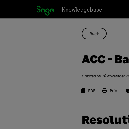
Skip
Knowledgebase
to
content
Back
ACC - B
Created on
20 November 2
PDF
Print
Resolut