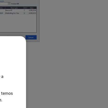
nalidade.
 a
e temos
e.