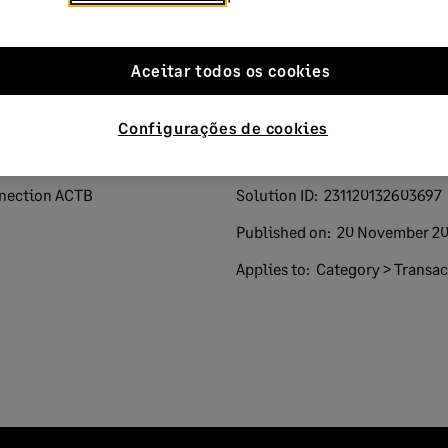
oted yes
Aceitar todos os cookies
Configurações de cookies
nection ACTB
Solution ID:
231120132603697
Published on:
20 November 2
Applies to:
Category > Transac