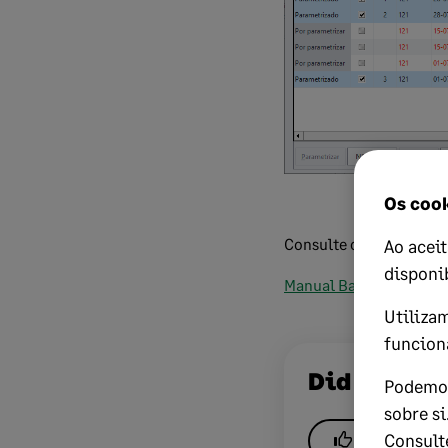
Os cook
Consulte o Manual do B
Ao aceit
disponi
Manual Bank Connecti
Utiliza
funcion
Did this he
Podemos
sobre s
Consult
Yes