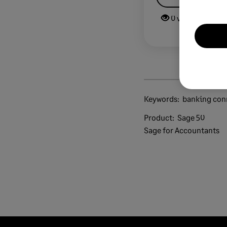
0 views
0 v
Keywords:
banking con
Product:
Sage 50
Sage for Accountants